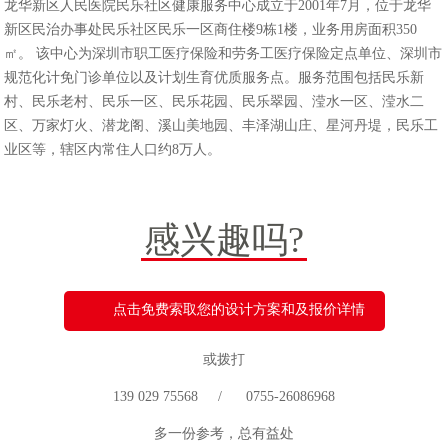
龙华新区人民医院民乐社区健康服务中心成立于2001年7月，位于龙华
新区民治办事处民乐社区民乐一区商住楼9栋1楼，业务用房面积350
㎡。 该中心为深圳市职工医疗保险和劳务工医疗保险定点单位、深圳市
规范化计免门诊单位以及计划生育优质服务点。服务范围包括民乐新
村、民乐老村、民乐一区、民乐花园、民乐翠园、滢水一区、滢水二
区、万家灯火、潜龙阁、溪山美地园、丰泽湖山庄、星河丹堤，民乐工
业区等，辖区内常住人口约8万人。
感兴趣吗?
点击免费索取您的设计方案和及报价详情
或拨打
139 029 75568 / 0755-26086968
多一份参考，总有益处