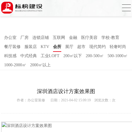
香蕉视频在线免费,香蕉视频导航,黄色香蕉
视频下载,91香蕉APP成人污在线观看
办公室
厂房
连锁店铺
互联网
金融
医疗美容
学校-教育
餐厅装修
服装店
KTV
会所
展厅
超市
现代简约
轻奢时尚
科技感
中式经典
工业LOFT
200㎡以下
200-500㎡
500-1000㎡
1000-2000㎡
2000㎡以上
深圳酒店设计方案效果图
作者：
办公室装修
日期：2021-04-02 15:09:19 浏览次数：
次