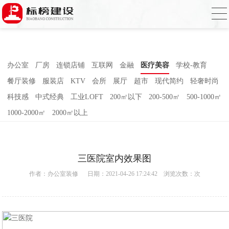
香蕉视频在线免费,香蕉视频导航,黄色香蕉
视频下载,91香蕉APP成人污在线观看
办公室
厂房
连锁店铺
互联网
金融
医疗美容
学校-教育
餐厅装修
服装店
KTV
会所
展厅
超市
现代简约
轻奢时尚
科技感
中式经典
工业LOFT
200㎡以下
200-500㎡
500-1000㎡
1000-2000㎡
2000㎡以上
三医院室内效果图
作者：
办公室装修
日期：2021-04-26 17:24:42 浏览次数：
次