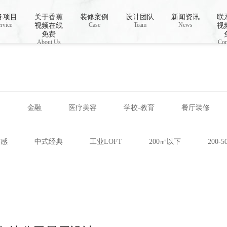
视频下载,91香蕉APP成人污在线观看
务项目
关于香蕉
装修案例
设计团队
新闻资讯
联
rvice
Case
Team
News
视频在线
视
免费
About Us
Con
网
金融
医疗美容
学校-教育
餐厅装修
技感
中式经典
工业LOFT
200㎡以下
200-