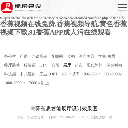
Warning
: mkdir(): No space left on device in
/www/wwwroot/Z4.com/func.php
on line
127
Warning
: file_put_contents(./cachefile_yuan/bjbkws.com/cache/18/7b082/12474.html): failed
to open stream: No such file or directory in
/www/wwwroot/Z4.com/func.php
on line
115
香蕉视频在线免费,香蕉视频导航,黄色香蕉
视频下载,91香蕉APP成人污在线观看
办公室
厂房
连锁店铺
互联网
金融
医疗美容
学校-教育
餐厅装修
服装店
KTV
会所
展厅
超市
现代简约
轻奢时尚
科技感
中式经典
工业LOFT
200㎡以下
200-500㎡
500-1000㎡
1000-2000㎡
2000㎡以上
浏阳蓝思智能展厅设计效果图
作者：
办公室装修
日期：2021-04-19 17:15:51 浏览次数：
次