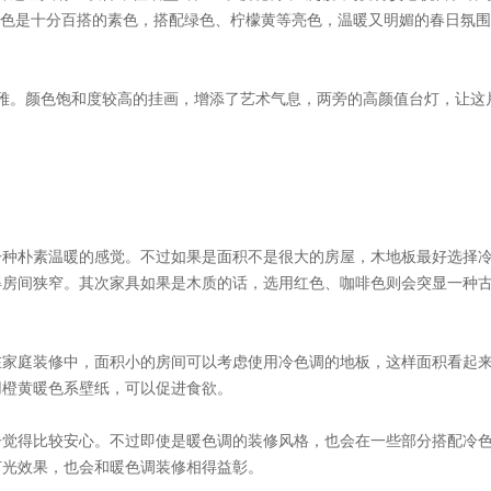
木色是十分百搭的素色，搭配绿色、柠檬黄等亮色，温暖又明媚的春日氛
雅。颜色饱和度较高的挂画，增添了艺术气息，两旁的高颜值台灯，让这
一种朴素温暖的感觉。不过如果是面积不是很大的房屋，木地板最好选择
得房间狭窄。其次家具如果是木质的话，选用红色、咖啡色则会突显一种
在家庭装修中，面积小的房间可以考虑使用冷色调的地板，这样面积看起
用橙黄暖色系壁纸，可以促进食欲。
子觉得比较安心。不过即使是暖色调的装修风格，也会在一些部分搭配冷
灯光效果，也会和暖色调装修相得益彰。