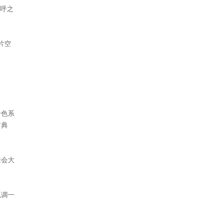
围呼之
片空
冷色系
古典
来会大
色调一