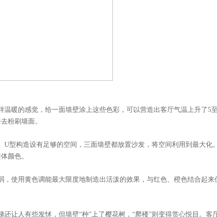
样温暖的感觉，给一面墙壁涂上这些色彩，可以营造出客厅气温上升了5至
漆去粉刷墙面。
。U型构造设有足够的空间，三面墙壁都放置沙发，将空间利用到最大化
整体颜色。
弱，使用黄色调能最大限度地制造出活泼的效果，与红色、橙色结合起来
还让人有些发怵，但墙壁“种”上了樱花树，“爬楼”则变得赏心悦目。客