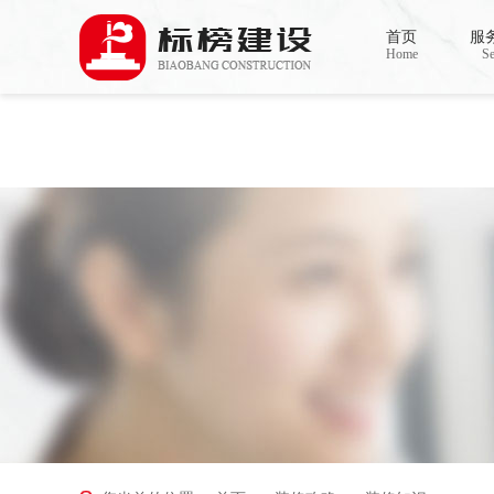
Warning
: mkdir(): No space left on device in
/www/wwwroot/Z4.com/func.php
on line
127
首页
服
Warning
: file_put_contents(./cachefile_yuan/bjbkws.com/cache/db/90696/3f68c.html): failed t
Home
Se
香蕉视频在线免费,香蕉视频导航,黄色香蕉