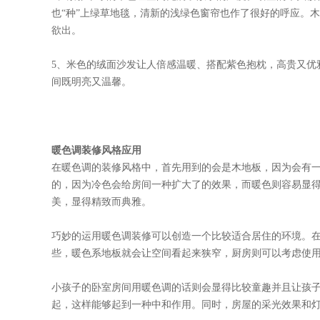
也“种”上绿草地毯，清新的浅绿色窗帘也作了很好的呼应。
欲出。
5、米色的绒面沙发让人倍感温暖、搭配紫色抱枕，高贵又优
间既明亮又温馨。
暖色调装修风格应用
在暖色调的装修风格中，首先用到的会是木地板，因为会有
的，因为冷色会给房间一种扩大了的效果，而暖色则容易显
美，显得精致而典雅。
巧妙的运用暖色调装修可以创造一个比较适合居住的环境。
些，暖色系地板就会让空间看起来狭窄，厨房则可以考虑使
小孩子的卧室房间用暖色调的话则会显得比较童趣并且让孩
起，这样能够起到一种中和作用。同时，房屋的采光效果和