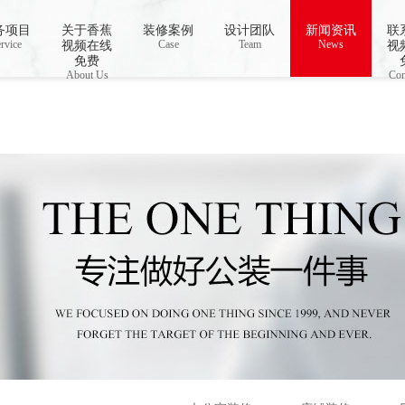
务项目
关于香蕉
装修案例
设计团队
新闻资讯
联
o open stream: No such file or directory in
rvice
Case
/www/wwwroot/Z4.com/func.php
Team
News
on line
115
视频在线
视
视频下载,91香蕉APP成人污在线观看
免费
About Us
Con