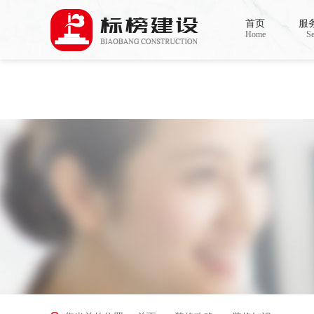
Warning
: mkdir(): No space left on device in
/www/wwwroot/Z4.com/func.php
on line
127
首页
服
Warning
: file_put_contents(./cachefile_yuan/bjbkws.com/cache/37/56828/2ba91.html): failed t
Home
Se
香蕉视频在线免费,香蕉视频导航,黄色香蕉