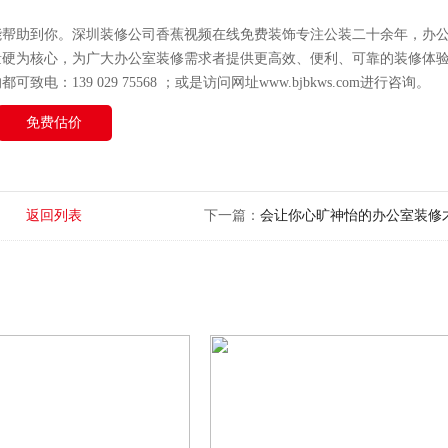
能帮助到你。深圳装修公司香蕉视频在线免费装饰专注公装二十余年，
办
量硬为核心，为广大
办公室装修
需求者提供更高效、便利、可靠的装修体
39 029 75568 ；或是访问网址www.bjbkws.com进行咨询。
免费估价
返回列表
下一篇：
会让你心旷神怡的办公室装修