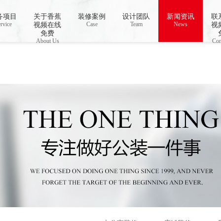
务项目
关于香蕉
装修案例
设计团队
新闻资讯
联
o open stream: No such file or directory in
rvice
Case
/www/wwwroot/Z4.com/func.php
Team
News
on line
115
视频在线
视
视频下载,91香蕉APP成人污在线观看
免费
About Us
Con