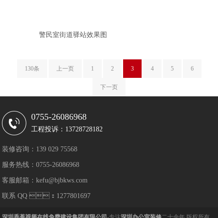
警民室街道驿站效果图
130条
上一页
1
2
3
4
5
6
下一页
0755-26086968
工程投诉：13728728182
装修咨询：139 029 75568
服务热线：0755-26086968
客服邮箱：kefu@bjbkws.com
联系 QQ ：1277801697
深圳香蕉视频在线免费建设集团有限公司
-专注
深圳办公室装修
二十余年 版权所有