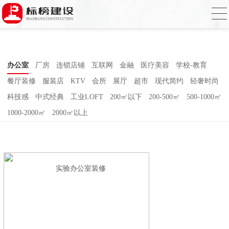
香蕉视频在线免费,香蕉视频导航,黄色香蕉
视频下载,91香蕉APP成人污在线观看
办公室
厂房
连锁店铺
互联网
金融
医疗美容
学校-教育
餐厅装修
服装店
KTV
会所
展厅
超市
现代简约
轻奢时尚
科技感
中式经典
工业LOFT
200㎡以下
200-500㎡
500-1000㎡
1000-2000㎡
2000㎡以上