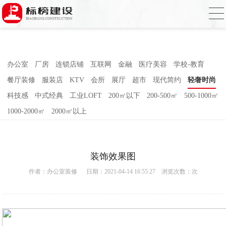
香蕉视频在线免费,香蕉视频导航,黄色香蕉
视频下载,91香蕉APP成人污在线观看
办公室
厂房
连锁店铺
互联网
金融
医疗美容
学校-教育
餐厅装修
服装店
KTV
会所
展厅
超市
现代简约
轻奢时尚
科技感
中式经典
工业LOFT
200㎡以下
200-500㎡
500-1000㎡
1000-2000㎡
2000㎡以上
装饰效果图
作者：
办公室装修
日期：2021-04-14 16:55:27 浏览次数：
次