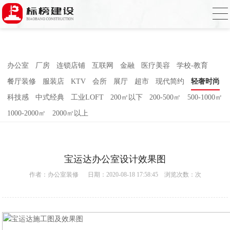
香蕉视频在线免费,香蕉视频导航,黄色香蕉
视频下载,91香蕉APP成人污在线观看
办公室
厂房
连锁店铺
互联网
金融
医疗美容
学校-教育
餐厅装修
服装店
KTV
会所
展厅
超市
现代简约
轻奢时尚
科技感
中式经典
工业LOFT
200㎡以下
200-500㎡
500-1000㎡
1000-2000㎡
2000㎡以上
宝运达办公室设计效果图
作者：
办公室装修
日期：2020-08-18 17:58:45 浏览次数：
次