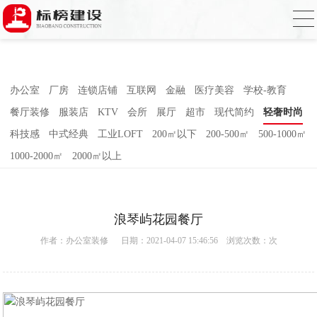
香蕉视频在线免费,香蕉视频导航,黄色香蕉
视频下载,91香蕉APP成人污在线观看
办公室
厂房
连锁店铺
互联网
金融
医疗美容
学校-教育
餐厅装修
服装店
KTV
会所
展厅
超市
现代简约
轻奢时尚
科技感
中式经典
工业LOFT
200㎡以下
200-500㎡
500-1000㎡
1000-2000㎡
2000㎡以上
浪琴屿花园餐厅
作者：
办公室装修
日期：2021-04-07 15:46:56 浏览次数：
次