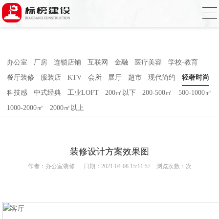
香蕉视频在线免费,香蕉视频导航,黄色香蕉
视频下载,91香蕉APP成人污在线观看
办公室
厂房
连锁店铺
互联网
金融
医疗美容
学校-教育
餐厅装修
服装店
KTV
会所
展厅
超市
现代简约
轻奢时尚
科技感
中式经典
工业LOFT
200㎡以下
200-500㎡
500-1000㎡
1000-2000㎡
2000㎡以上
装修设计方案效果图
作者：
办公室装修
日期：2021-04-08 15:11:57 浏览次数：
次